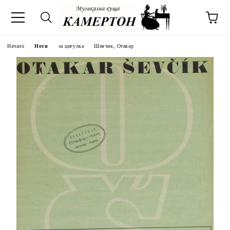
Начало
Ноти
за цигулка
Шевчик, Отакар