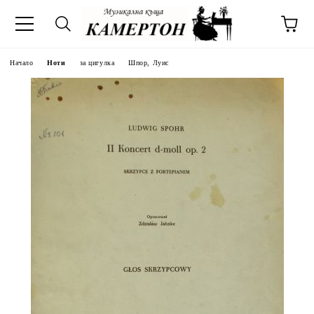
Начало
Ноти
за цигулка
Шпор, Луис