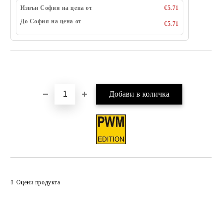
Извън София на цена от
€5.71
До София на цена от
€5.71
Добави в желани
Оцени продукта