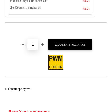
Извън София на цена от
€5.71
До София на цена от
€5.71
Добави в желани
Оцени продукта
Детайлно описание