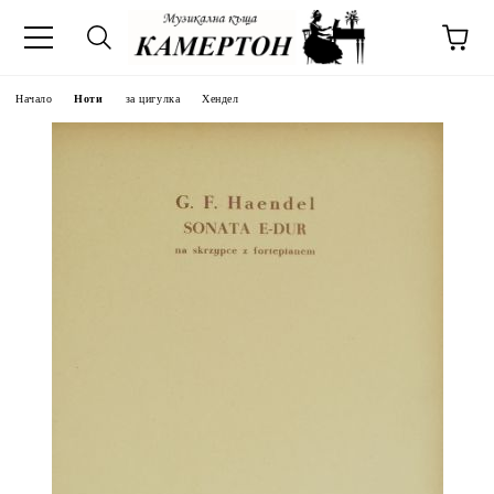
Начало
Ноти
за цигулка
Хендел