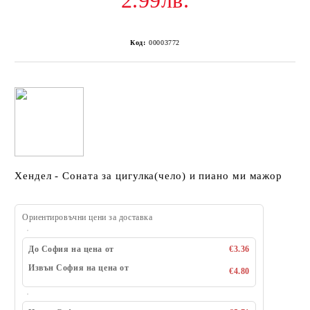
2.99лв.
Код:
00003772
Хендел - Соната за цигулка(чело) и пиано ми мажор
Ориентировъчни цени за доставка
До София на цена от
€3.36
Извън София на цена от
€4.80