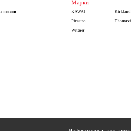
Марки
KAWAI
Kirkland
за новини
Pirastro
Thomasti
Wittner
Информация за контакти: