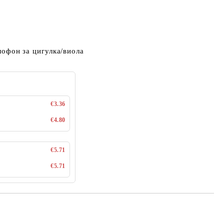
олофон за цигулка/виола
€3.36
€4.80
€5.71
€5.71
Добави в желани