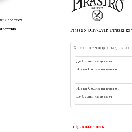
цени продукта
тветствие
Pirastro Oliv/Evah Pirazzi к
Ориентировъчни цени за доставка
До София на цена от
Извън София на цена от
Извън София на цена от
До София на цена от
5
бр. в наличност.