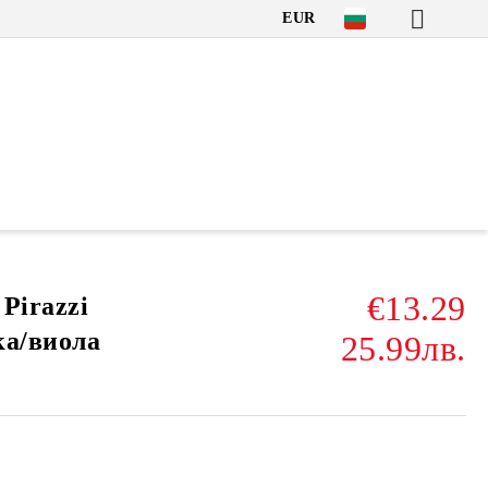
EUR
€13.29
 Pirazzi
ка/виола
25.99лв.