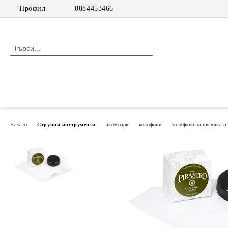
Профил
0884453466
Начало
Струнни инструменти
аксесоари
колофони
колофони за цигулка и