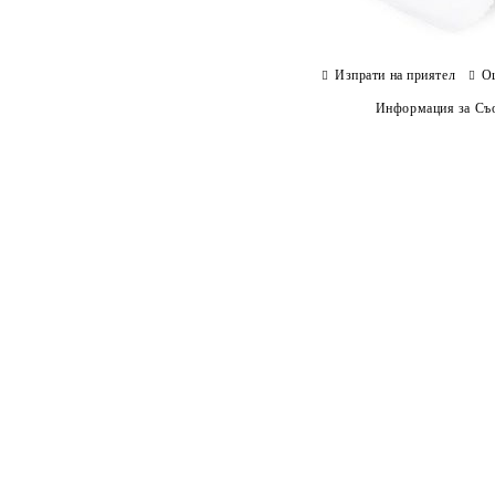
Изпрати на приятел
О
Информация за Съо