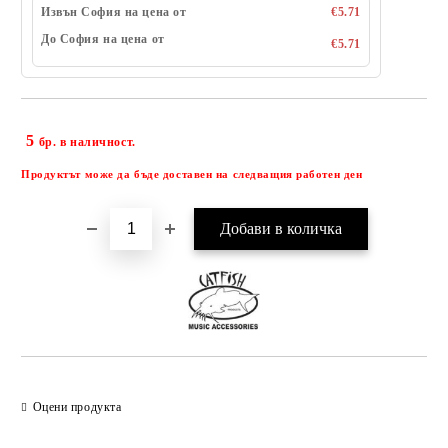
Извън София на цена от
€5.71
До София на цена от
€5.71
5
Добави в желани
бр. в наличност.
Продуктът може да бъде доставен на следващия работен ден
Оцени продукта