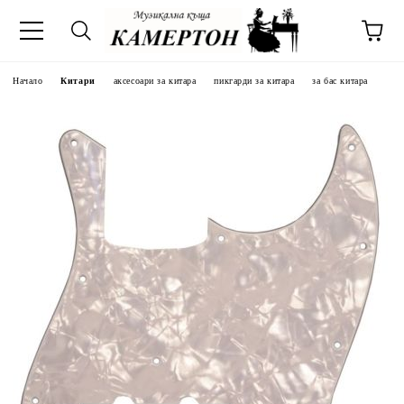
Начало
Китари
аксесоари за китара
пикгарди за китара
за бас китара