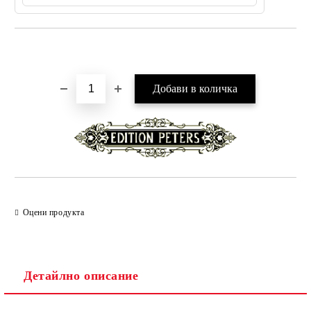
Добави в желани
Оцени продукта
Детайлно описание