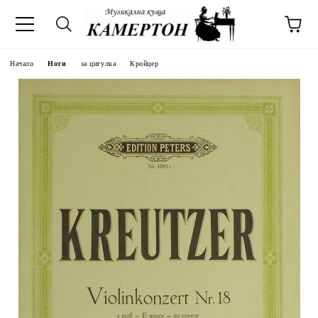
Начало
Ноти
за цигулка
Кройцер