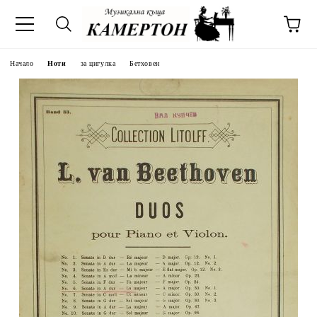
Начало
Ноти
за цигулка
Бетховен