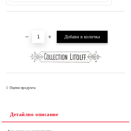
Добави в желани
Оцени продукта
Детайлно описание