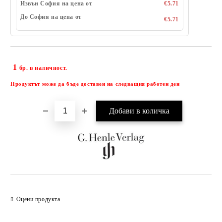
Извън София на цена от
€5.71
До София на цена от
€5.71
1
Добави в желани
бр. в наличност.
Продуктът може да бъде доставен на следващия работен ден
Оцени продукта