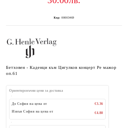
30.00лв.
Код:
00003469
Бетховен - Каденци към Цигулков концерт Ре мажор
оп.61
Ориентировъчни цени за доставка
До София на цена от
€3.36
Извън София на цена от
€4.80