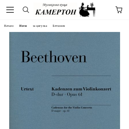
Начало
Ноти
за цигулка
Бетховен