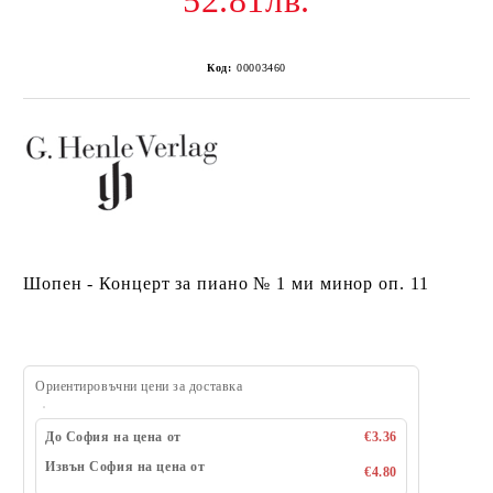
52.81лв.
Код:
00003460
Шопен - Концерт за пиано № 1 ми минор оп. 11
Ориентировъчни цени за доставка
До София на цена от
€3.36
Извън София на цена от
€4.80