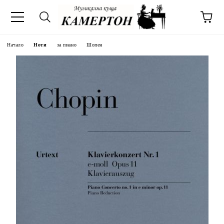
Начало
Ноти
за пиано
Шопен