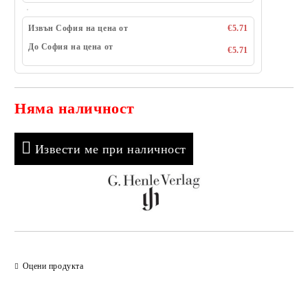
Извън София на цена от
€5.71
До София на цена от
€5.71
Няма наличност
Добави в желани
Извести ме при наличност
Оцени продукта