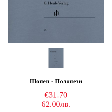
Шопен - Полонези
€31.70
62.00лв.