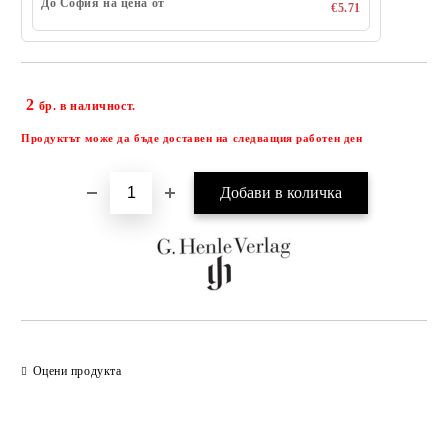
До София на цена от
€5.71
2
Добави в желани
бр. в наличност.
Продуктът може да бъде доставен на следващия работен ден
Оцени продукта