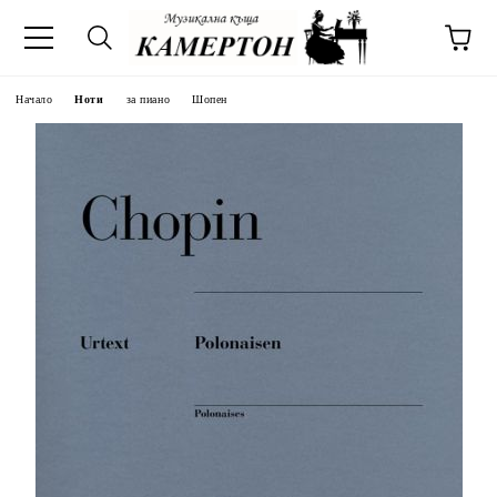
Начало
Ноти
за пиано
Шопен