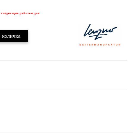
Добави в желани
 следващия работен ден