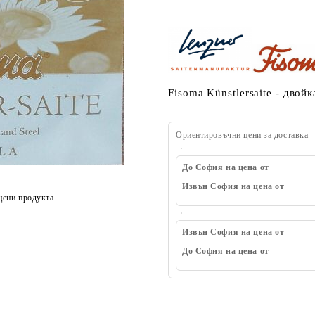
Fisoma Künstlersaite - двойк
Ориентировъчни цени за доставка
До София на цена от
Извън София на цена от
цени продукта
Извън София на цена от
До София на цена от