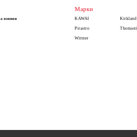
Марки
KAWAI
Kirkland
за новини
Pirastro
Thomasti
Wittner