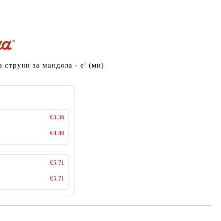
а струни за мандола - е' (ми)
€3.36
€4.80
€5.71
€5.71