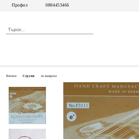
Профил
0884453466
Начало
Струни
за мандола