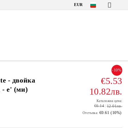
EUR
-10%
€5.53
te - двойка
- е' (ми)
10.82лв.
Каталожна цена:
€6.14
12.01лв.
€0.61 (10%)
Отстъпка: