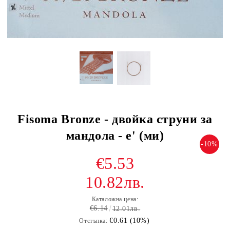
Fisoma Bronze - двойка струни за
мандола - e' (ми)
-10%
€5.53
10.82лв.
Каталожна цена:
€6.14
12.01лв.
€0.61 (10%)
Отстъпка: