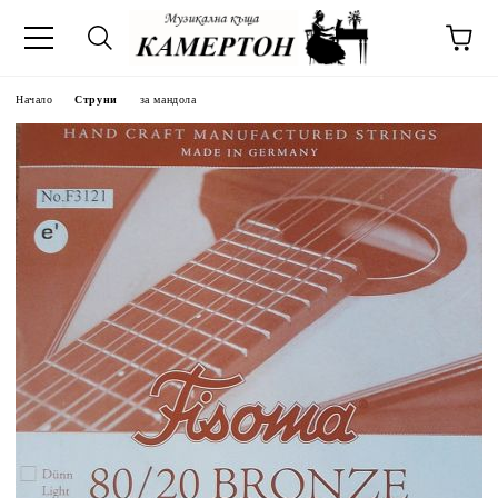
Начало
Струни
за мандола