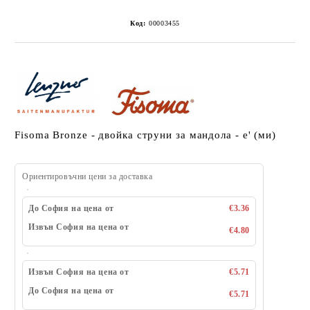
Код:
00003455
Fisoma Bronze - двойка струни за мандола - e' (ми)
Ориентировъчни цени за доставка
До София на цена от
€3.36
Извън София на цена от
€4.80
Извън София на цена от
€5.71
До София на цена от
€5.71