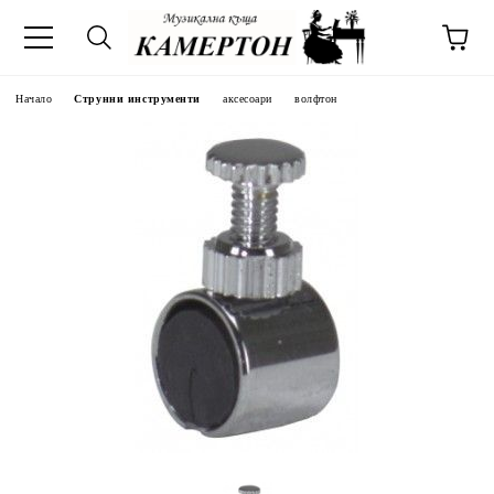
Начало
Струнни инструменти
аксесоари
волфтон