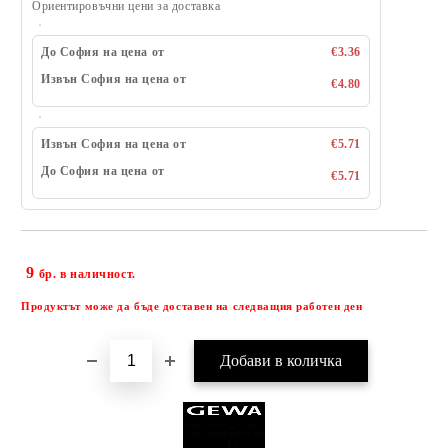
Ориентировъчни цени за доставка
До София на цена от
€3.36
Извън София на цена от
€4.80
Извън София на цена от
€5.71
До София на цена от
€5.71
9
Добави в желани
бр. в наличност.
Продуктът може да бъде доставен на следващия работен ден