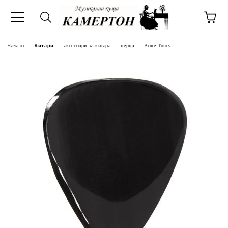
Начало
Китари
аксесоари за китара
перца
Bone Tones