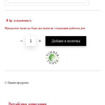
4
Добави в желани
бр. в наличност.
Продуктът може да бъде доставен на следващия работен ден
Оцени продукта
Детайлно описание