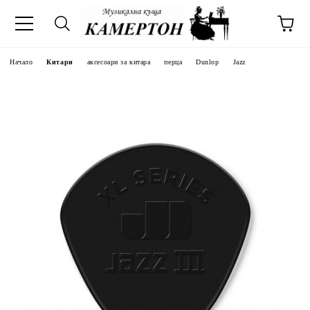
Начало
Китари
аксесоари за китара
перца
Dunlop
Jazz