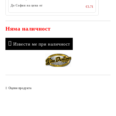
До София на цена от
€5.71
Няма наличност
Добави в желани
Извести ме при наличност
Оцени продукта