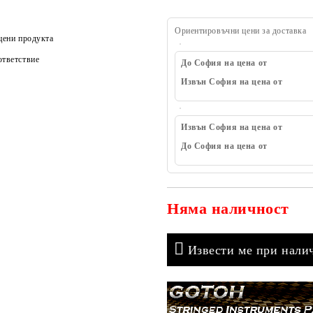
Ориентировъчни цени за доставка
цени продукта
тветствие
До София на цена от
Извън София на цена от
Извън София на цена от
До София на цена от
Няма наличност
Извести ме при нали