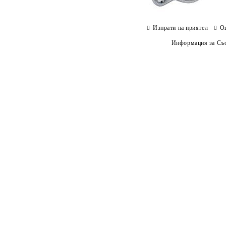
Изпрати на приятел
О
Информация за Съо