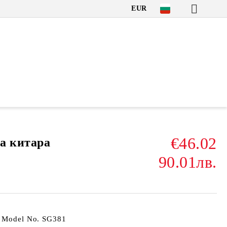
EUR
€46.02
а китара
90.01лв.
а Model No. SG381