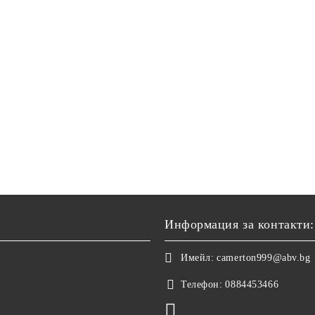
Информация за контакти:
Имейл:
camerton999@abv.bg
Телефон:
0884453466