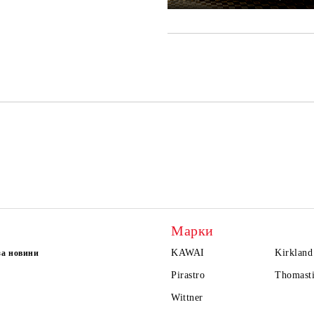
Марки
KAWAI
Kirkland
за новини
Pirastro
Thomasti
Wittner