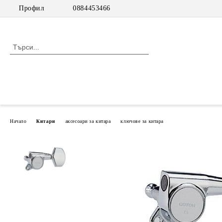
Профил
0884453466
Начало
Китари
аксесоари за китара
ключове за китара