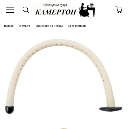
Начало
Китари
аксесоари за китара
овлажнители