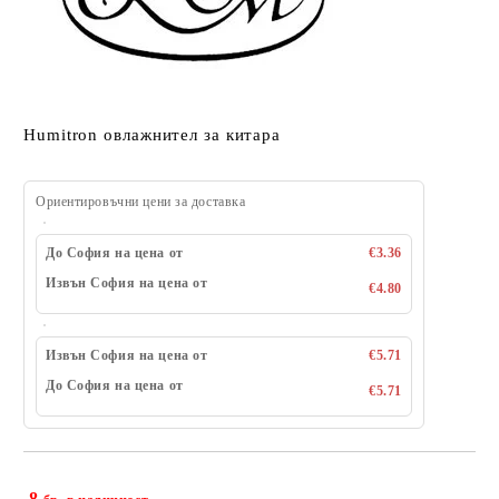
Humitron овлажнител за китара
Ориентировъчни цени за доставка
До София на цена от
€3.36
Извън София на цена от
€4.80
Извън София на цена от
€5.71
До София на цена от
€5.71
8
Добави в желани