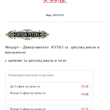
9.99лв.
Код:
00003328
Моцарт - Дивертименто KV563 за цигулка,виола и
виолончело
с щимове за цигулка,виола и чело
Ориентировъчни цени за доставка
До София на цена от
€3.36
Извън София на цена от
€4.80
Извън София на цена от
€5.71