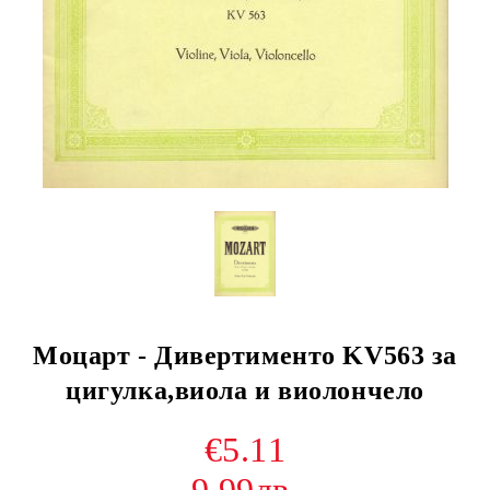
Моцарт - Дивертименто KV563 за
цигулка,виола и виолончело
€5.11