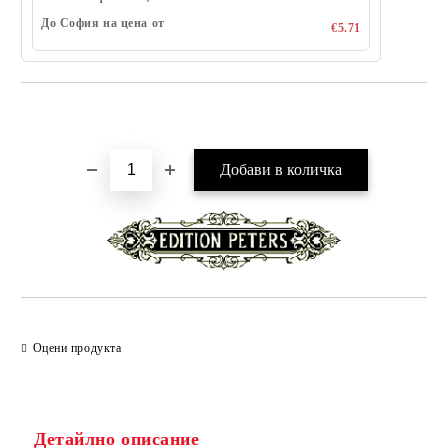
До София на цена от
€5.71
Добави в желани
Оцени продукта
Детайлно описание