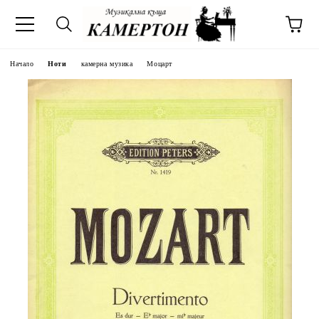
Начало
Ноти
камерна музика
Моцарт