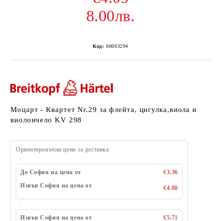
8.00лв.
Код:
00003294
Моцарт - Квартет Nr.29 за флейта, цигулка,виола и
виолончело KV 298
Ориентировъчни цени за доставка
До София на цена от
€3.36
Извън София на цена от
€4.80
Извън София на цена от
€5.71