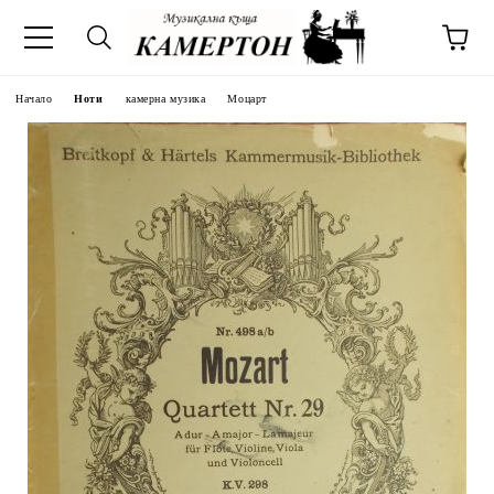
Начало
Ноти
камерна музика
Моцарт