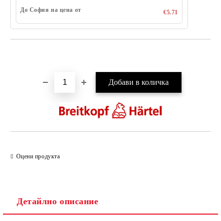
До София на цена от
€5.71
Добави в желани
Оцени продукта
Детайлно описание