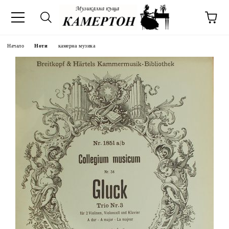
Начало
Ноти
камерна музика