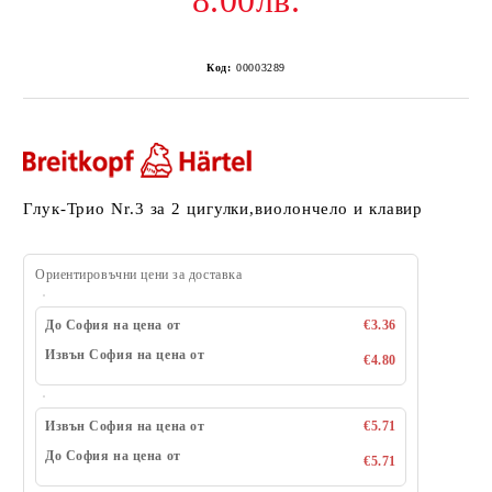
8.00лв.
Код:
00003289
Глук-Трио Nr.3 за 2 цигулки,виолончело и клавир
Ориентировъчни цени за доставка
До София на цена от
€3.36
Извън София на цена от
€4.80
Извън София на цена от
€5.71
До София на цена от
€5.71