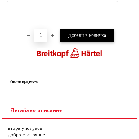
Добави в желани
Оцени продукта
Детайлно описание
втора употреба.
добро състояние