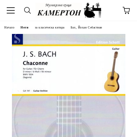
Начало
Ноти
за класическа китара
Бах, Йохан Себастиан