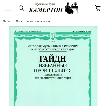
Начало
Ноти
за класическа китара