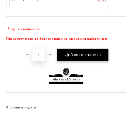
€5.71
1
Добави в желани
бр. в наличност.
Продуктът може да бъде доставен на следващия работен ден
Оцени продукта