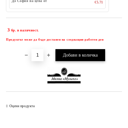
До София на цена от
€5.71
3
Добави в желани
бр. в наличност.
Продуктът може да бъде доставен на следващия работен ден
Оцени продукта