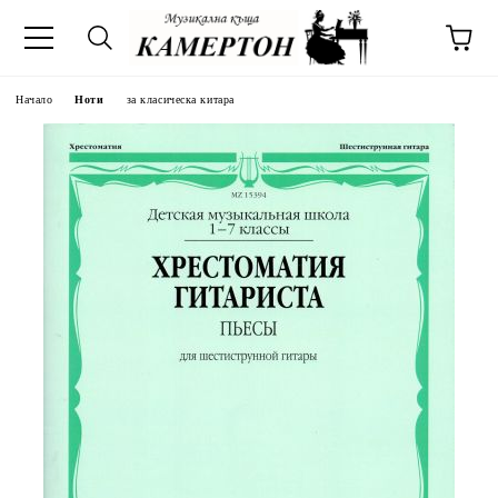
Начало
Ноти
за класическа китара