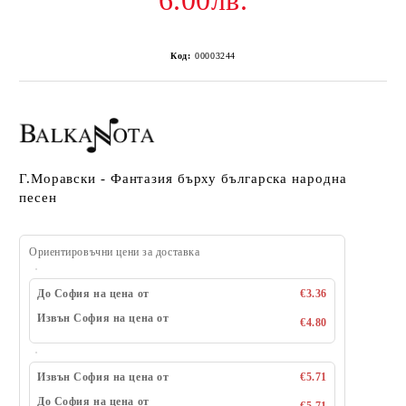
6.00лв.
Код:
00003244
Г.Моравски - Фантазия бърху българска народна
песен
Ориентировъчни цени за доставка
До София на цена от
€3.36
Извън София на цена от
€4.80
Извън София на цена от
€5.71
До София на цена от