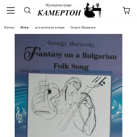
Начало
Ноти
за класическа китара
Георги Моравски