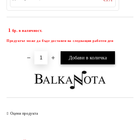
€5.71
1
Добави в желани
бр. в наличност.
Продуктът може да бъде доставен на следващия работен ден
Оцени продукта