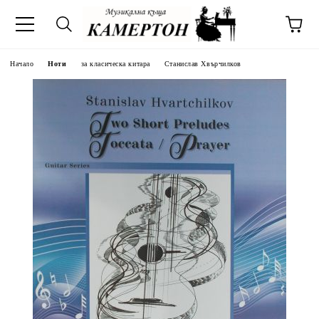
Начало
Ноти
за класическа китара
Станислав Хвърчилков