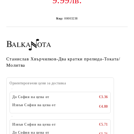
9.99лв.
Код:
00003238
Станислав Хвърчилков-Два кратки прелюда-Токата/
Молитва
Ориентировъчни цени за доставка
До София на цена от
€3.36
Извън София на цена от
€4.80
Извън София на цена от
€5.71
До София на цена от