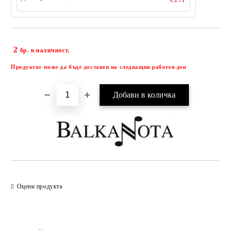
€5.71
2
Добави в желани
бр. в наличност.
Продуктът може да бъде доставен на следващия работен ден
Оцени продукта