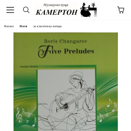
Начало
Ноти
за класическа китара