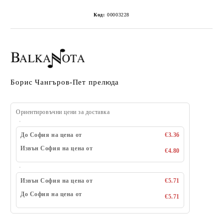
Код:
00003228
Борис Чангъров-Пет прелюда
Ориентировъчни цени за доставка
До София на цена от
€3.36
Извън София на цена от
€4.80
Извън София на цена от
€5.71
До София на цена от
€5.71