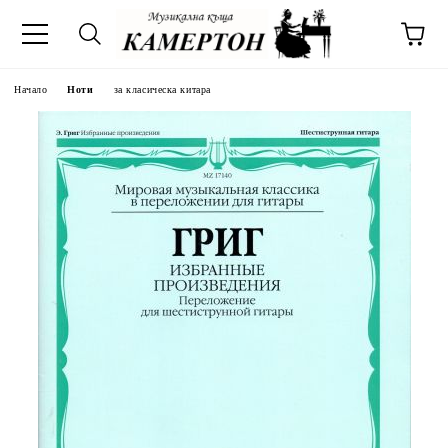
Начало
Ноти
за класическа китара