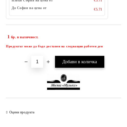
Извън София на цена от
€5.71
До София на цена от
€5.71
1
Добави в желани
бр. в наличност.
Продуктът може да бъде доставен на следващия работен ден
Оцени продукта