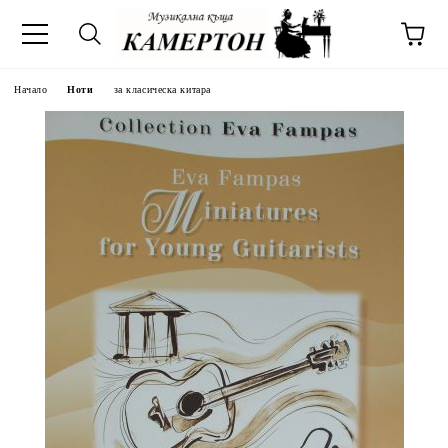
Начало
Ноти
за класическа китара