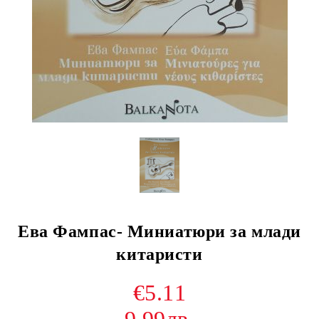
Ева Фампас- Миниатюри за млади
китаристи
€5.11