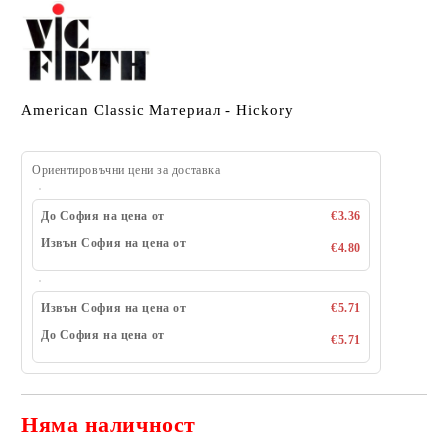
American Classic Материал - Hickory
Ориентировъчни цени за доставка
До София на цена от
€3.36
Извън София на цена от
€4.80
Извън София на цена от
€5.71
До София на цена от
€5.71
Няма наличност
Добави в желани