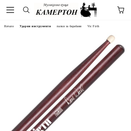
Начало
Ударни инструменти
палки за барабани
Vic Firth