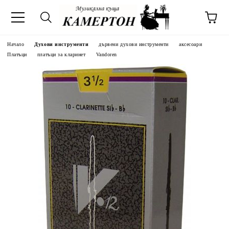
Начало
Духови инструменти
дървени духови инструменти
аксесоари
Платъци
платъци за кларинет
Vandoren