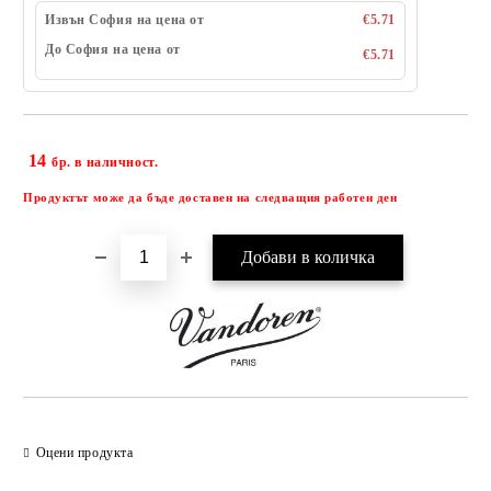
Извън София на цена от
€5.71
До София на цена от
€5.71
14
Добави в желани
бр. в наличност.
Продуктът може да бъде доставен на следващия работен ден
Оцени продукта