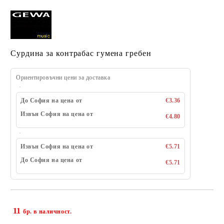
Сурдина за контрабас гумена гребен
Ориентировъчни цени за доставка
До София на цена от
€3.36
Извън София на цена от
€4.80
Извън София на цена от
€5.71
До София на цена от
€5.71
11
Добави в желани
бр. в наличност.