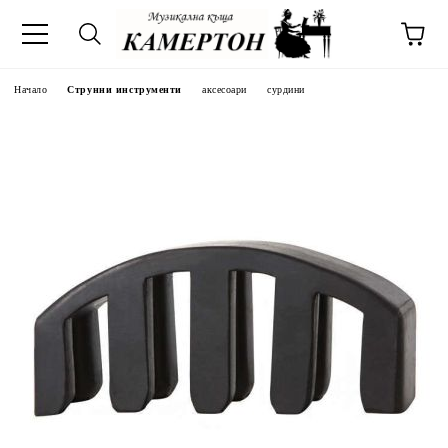
Начало
Струнни инструменти
аксесоари
сурдини