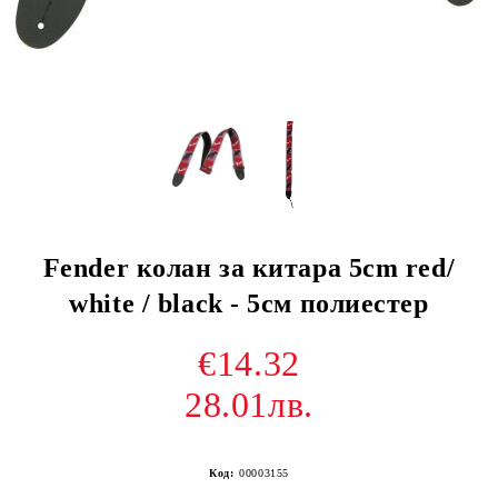
Fender колан за китара 5cm red/
white / black - 5см полиестер
€14.32
28.01лв.
Код:
00003155