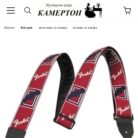
Начало
Китари
аксесоари за китара
колани за китара