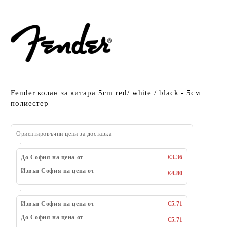
Fender колан за китара 5cm red/ white / black - 5см
полиестер
Ориентировъчни цени за доставка
До София на цена от
€3.36
Извън София на цена от
€4.80
Извън София на цена от
€5.71
До София на цена от
€5.71