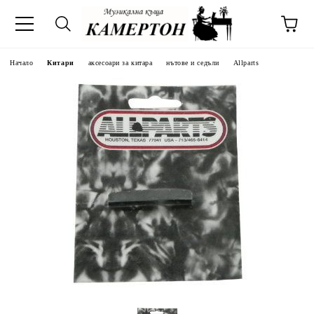
Начало
Китари
аксесоари за китара
нътове и седъли
Allparts