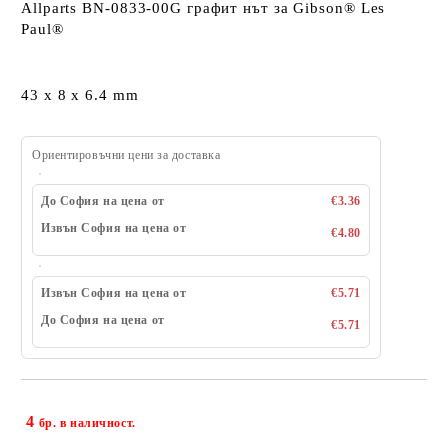
Allparts BN-0833-00G графит нът за Gibson® Les
Paul®
43 x 8 x 6.4 mm
Ориентировъчни цени за доставка
До София на цена от
€3.36
Извън София на цена от
€4.80
Извън София на цена от
€5.71
До София на цена от
€5.71
4
Добави в желани
бр. в наличност.