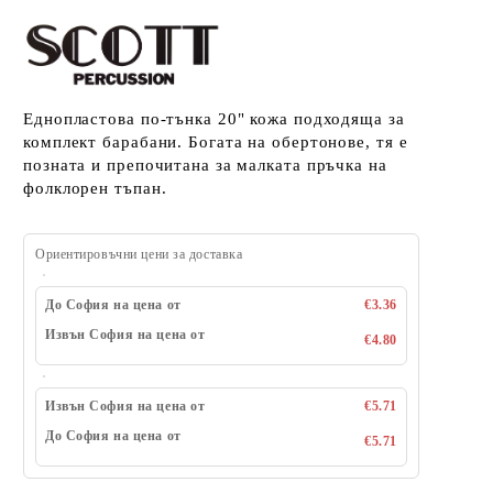
Еднопластова по-тънка 20" кожа подходяща за
комплект барабани. Богата на обертонове, тя е
позната и препочитана за малката пръчка на
фолклорен тъпан.
Ориентировъчни цени за доставка
До София на цена от
€3.36
Извън София на цена от
€4.80
Извън София на цена от
€5.71
До София на цена от
€5.71