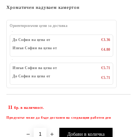
Хроматичен надуваем камертон
Ориентировъчни цени за доставка
До София на цена от
€3.36
Извън София на цена от
€4.80
Извън София на цена от
€5.71
До София на цена от
€5.71
11
Добави в желани
бр. в наличност.
Продуктът може да бъде доставен на следващия работен ден