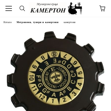
Начало
Метрономи, тунери и камертони
камертони