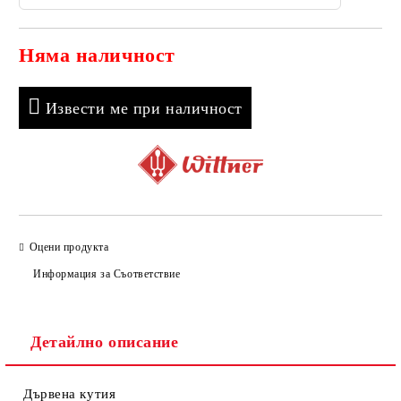
Няма наличност
Добави в желани
Извести ме при наличност
Оцени продукта
Информация за Съответствие
Детайлно описание
Дървена кутия