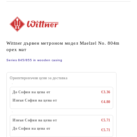
Wittner дървен метроном модел Maelzel No. 804m
орех мат
Series 845/855 in wooden casing
Ориентировъчни цени за доставка
До София на цена от
€3.36
Извън София на цена от
€4.80
Извън София на цена от
€5.71
До София на цена от
€5.71