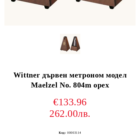
Wittner дървен метроном модел
Maelzel No. 804m орех
€133.96
262.00лв.
Код:
00003114