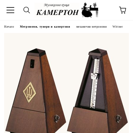
Начало
Метрономи, тунери и камертони
механични метрономи
Wittner