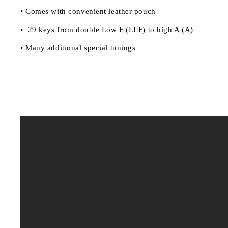
• Comes with convenient leather pouch
• 29 keys from
double Low F (LLF)
to
high A (A)
• Many additional special tunings