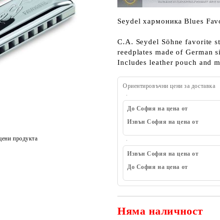
Seydel хармоника Blues Favo
C.A. Seydel Söhne favorite s
reedplates made of German s
Includes leather pouch and mi
Ориентировъчни цени за доставка
До София на цена от
Извън София на цена от
цени продукта
Извън София на цена от
До София на цена от
Няма наличност