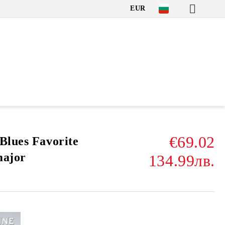
EUR
€69.02
Blues Favorite
major
134.99лв.