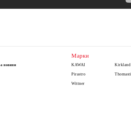
Марки
KAWAI
Kirkland
за новини
Pirastro
Thomasti
Wittner