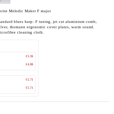
rite Melodic Maker F major
tandard blues harp- F tuning, jet cut aluminium comb,
ilver, thomann ergonomic cover plates, warm sound.
crofibre cleaning cloth.
€3.36
€4.80
€5.71
€5.71
Добави в желани