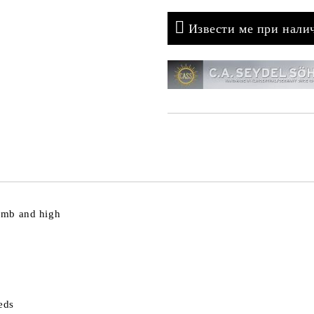
Извести ме при нали
omb and high
eds