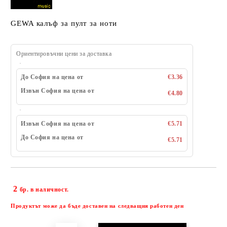
GEWA калъф за пулт за ноти
Ориентировъчни цени за доставка
До София на цена от
€3.36
Извън София на цена от
€4.80
Извън София на цена от
€5.71
До София на цена от
€5.71
2
Добави в желани
бр. в наличност.
Продуктът може да бъде доставен на следващия работен ден