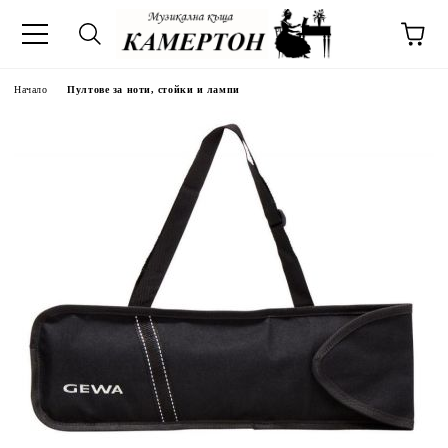
Начало
Пултове за ноти, стойки и лампи