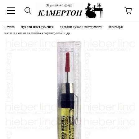
Начало
Духови инструменти
дървени духови инструменти
аксесоари
масла и смазки за флейтa,кларинет,обой и др.