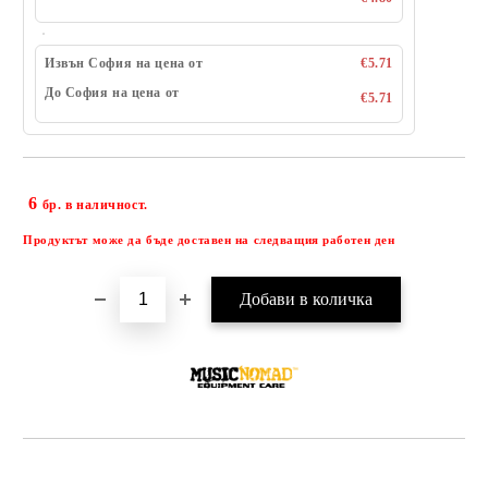
Извън София на цена от
€5.71
До София на цена от
€5.71
6
Добави в желани
бр. в наличност.
Продуктът може да бъде доставен на следващия работен ден