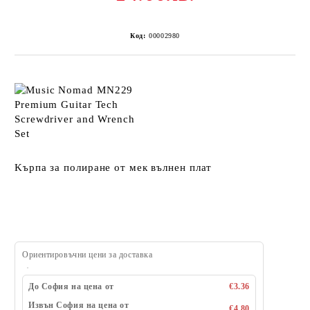
Код:
00002980
Kърпа за полиране от мек вълнен плат
Ориентировъчни цени за доставка
До София на цена от
€3.36
Извън София на цена от
€4.80