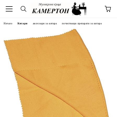
Начало
Китари
аксесоари за китара
почистващи препарати за китара