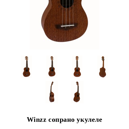
Winzz сопрано укулеле