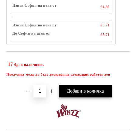
Извън София на цена от
€4.80
Извън София на цена от
€5.71
До София на цена от
€5.71
17
Добави в желани
бр. в наличност.
Продуктът може да бъде доставен на следващия работен ден