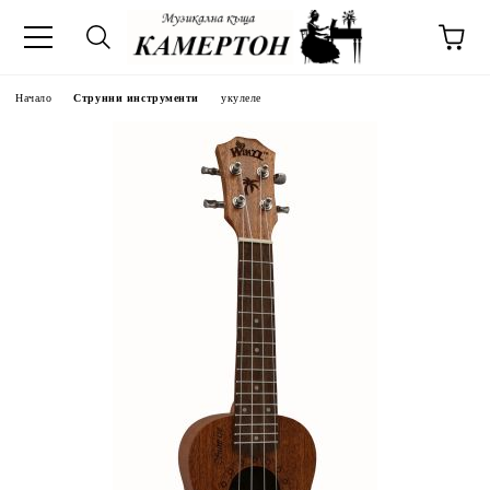
Начало
Струнни инструменти
укулеле