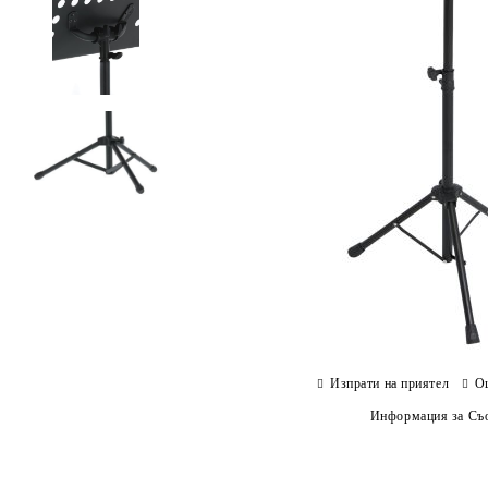
Изпрати на приятел
О
Информация за Съо