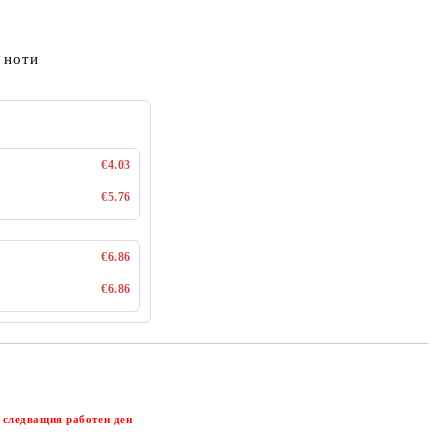
 ноти
€4.03
€5.76
€6.86
€6.86
Добави в желани
 следващия работен ден