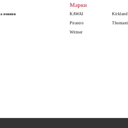
Марки
KAWAI
Kirkland
за новини
Pirastro
Thomasti
Wittner