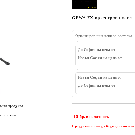
GEWA FX оркестров пулт за
Ориентировъчни цени за доставка
До София на цена от
Извън София на цена от
Извън София на цена от
До София на цена от
цени продукта
тветствие
19
бр. в наличност.
Продуктът може да бъде доставен на