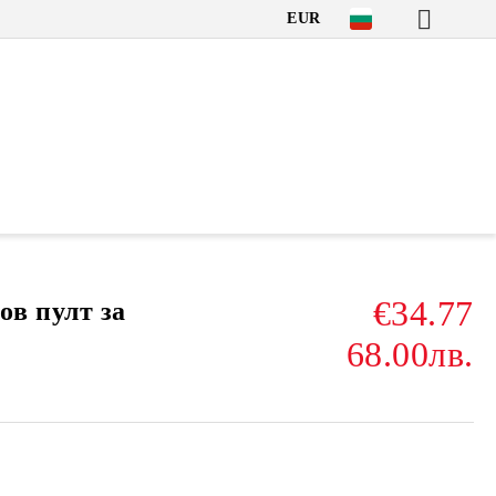
EUR
€34.77
в пулт за
68.00лв.