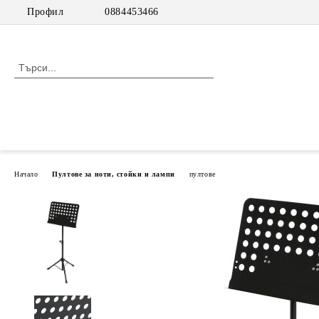
Профил
0884453466
Начало
Пултове за ноти, стойки и лампи
пултове