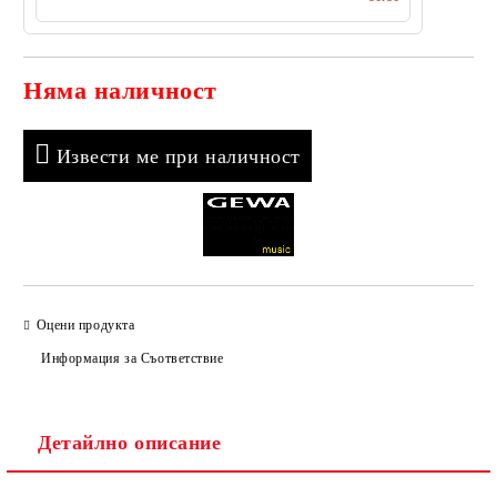
Няма наличност
Добави в желани
Извести ме при наличност
Оцени продукта
Информация за Съответствие
Детайлно описание