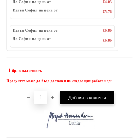
До София на цена от
€4.03
Извън София на цена от
€5.76
Извън София на цена от
€6.86
До София на цена от
€6.86
1
Добави в желани
бр. в наличност.
Продуктът може да бъде доставен на следващия работен ден