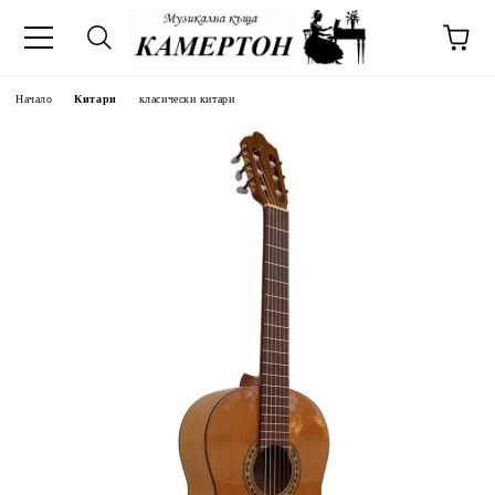
Начало
Китари
класически китари