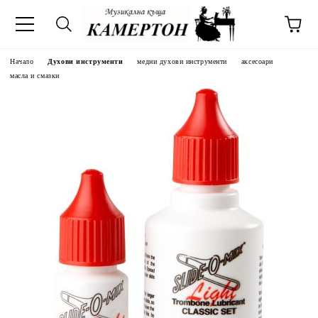
Начало
Духови инструменти
медни духови инструменти
аксесоари
масла и смазки