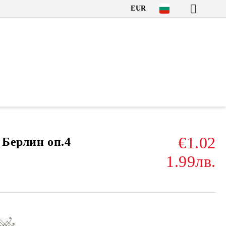
EUR
€1.02
 Берлин оп.4
1.99лв.