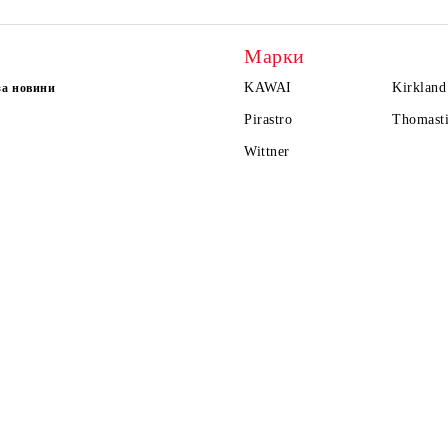
Марки
KAWAI
Kirkland
за новини
Pirastro
Thomasti
Wittner