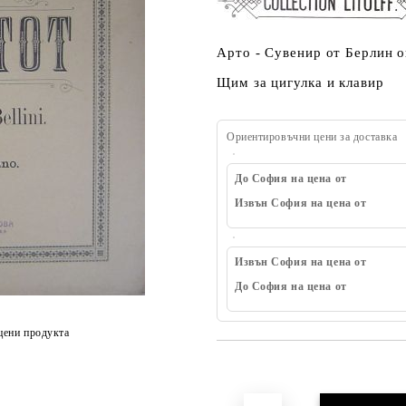
Арто - Сувенир от Берлин о
Щим за цигулка и клавир
Ориентировъчни цени за доставка
До София на цена от
Извън София на цена от
Извън София на цена от
До София на цена от
цени продукта
Добави в желани