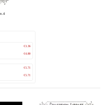
п.4
€3.36
€4.80
€5.71
€5.71