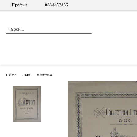
Профил
0884453466
Начало
Ноти
за цигулка