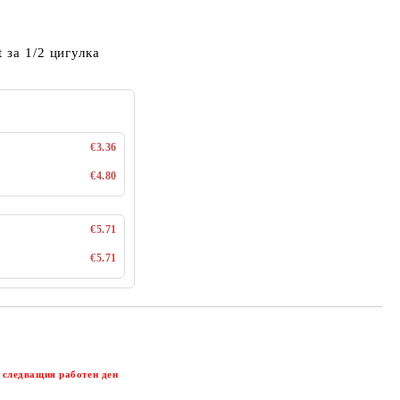
 за 1/2 цигулка
€3.36
€4.80
€5.71
€5.71
Добави в желани
 следващия работен ден