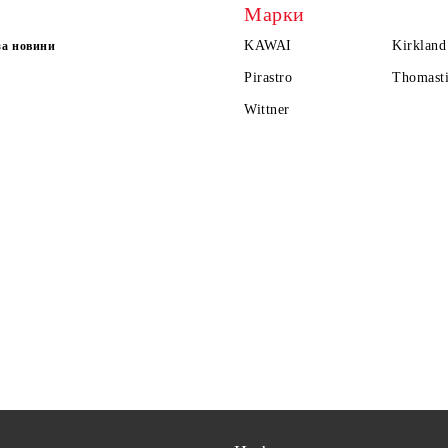
Марки
KAWAI
Kirkland
за новини
Pirastro
Thomasti
Wittner