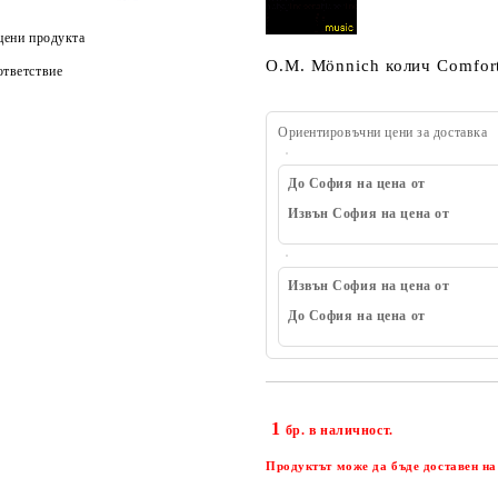
цени продукта
O.M. Mönnich колич Comfort
тветствие
Ориентировъчни цени за доставка
До София на цена от
Извън София на цена от
Извън София на цена от
До София на цена от
1
бр. в наличност.
Продуктът може да бъде доставен на