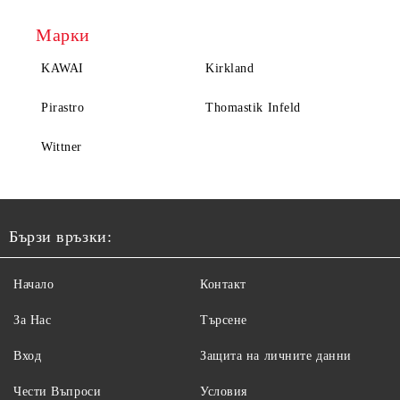
Марки
KAWAI
Kirkland
Pirastro
Thomastik Infeld
Wittner
Бързи връзки:
Начало
Контакт
За Нас
Търсене
Вход
Защита на личните данни
Чести Въпроси
Условия