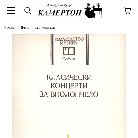
Начало
Ноти
за виолончело