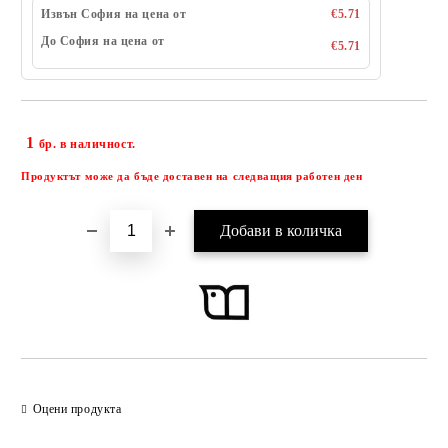
Извън София на цена от
€5.71
До София на цена от
€5.71
1
Добави в желани
бр. в наличност.
Продуктът може да бъде доставен на следващия работен ден
Оцени продукта