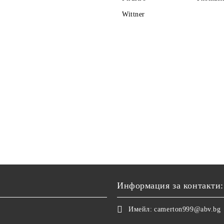
Wittner
Информация за контакти:
Имейл:
camerton999@abv.bg