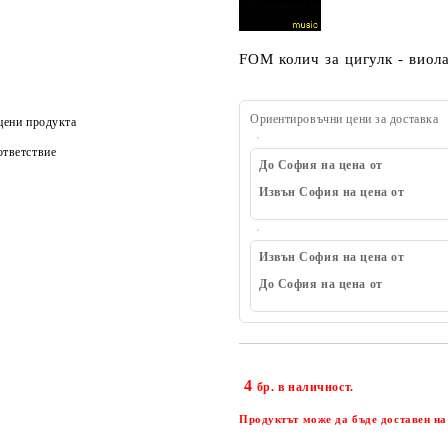
FOM колич за цигулк - виол
Ориентировъчни цени за доставка
цени продукта
тветствие
До София на цена от
Извън София на цена от
Извън София на цена от
До София на цена от
4
бр. в наличност.
Продуктът може да бъде доставен на