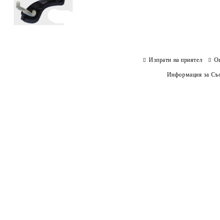
Изпрати на приятел
О
Информация за Съо