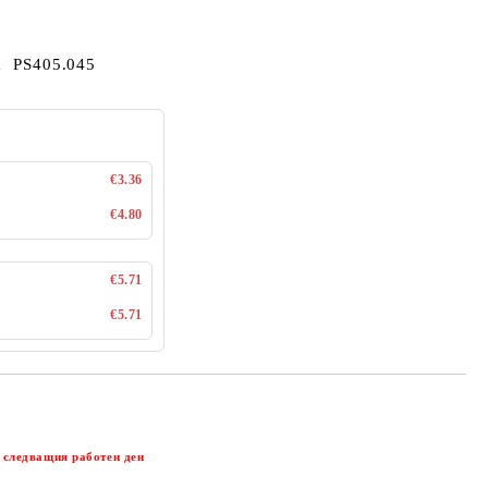
а PS405.045
€3.36
€4.80
€5.71
€5.71
Добави в желани
 следващия работен ден