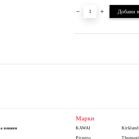
Марки
KAWAI
Kirkland
за новини
Pirastro
Thomasti