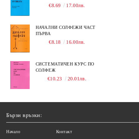
МУЗИКАТА
€8.69
17.00лв.
НАЧАЛНИ СОЛФЕЖИ ЧАСТ
ПЪРВА
€8.18
16.00лв.
СИСТЕМАТИЧЕН КУРС ПО
СОЛФЕЖ
€10.23
20.01лв.
Бързи връзки:
Начало
Контакт