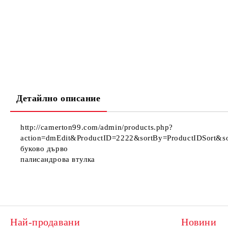
Детайлно описание
http://camerton99.com/admin/products.php?
action=dmEdit&ProductID=2222&sortBy=ProductIDSort&so
буково дърво
палисандрова втулка
Най-продавани
Новини