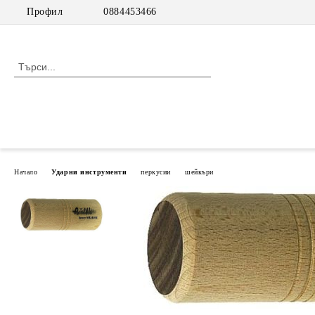
Профил
0884453466
Начало
Ударни инструменти
перкусии
шейкъри