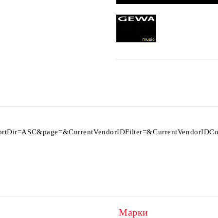
rtDir=ASC&page=&CurrentVendorIDFilter=&CurrentVendorIDCond
Марки