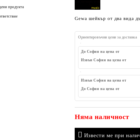
цени продукта
тветствие
Gewa шейкър от два вида д
Ориентировъчни цени за доставка
До София на цена от
Извън София на цена от
Извън София на цена от
До София на цена от
Няма наличност
Извести ме при нали