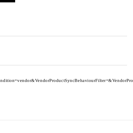
ition=vendor&VendorProductSyncBehaviourFilter=&VendorProd